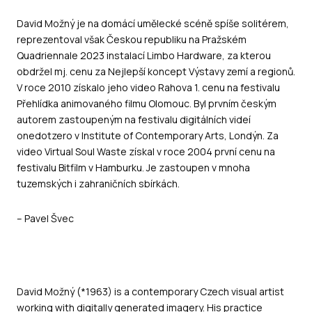
David Možný je na domácí umělecké scéně spíše solitérem,
reprezentoval však Českou republiku na Pražském
Quadriennale 2023 instalací Limbo Hardware, za kterou
obdržel mj. cenu za Nejlepší koncept Výstavy zemí a regionů.
V roce 2010 získalo jeho video Rahova 1. cenu na festivalu
Přehlídka animovaného filmu Olomouc. Byl prvním českým
autorem zastoupeným na festivalu digitálních videí
onedotzero v Institute of Contemporary Arts, Londýn. Za
video Virtual Soul Waste získal v roce 2004 první cenu na
festivalu Bitfilm v Hamburku. Je zastoupen v mnoha
tuzemských i zahraničních sbírkách.
– Pavel Švec
David Možný (*1963) is a contemporary Czech visual artist
working with digitally generated imagery. His practice