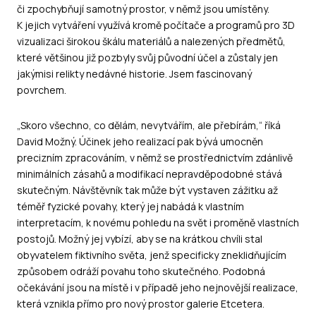
či zpochybňují samotný prostor, v němž jsou umístěny.
K jejich vytváření využívá kromě počítače a programů pro 3D
vizualizaci širokou škálu materiálů a nalezených předmětů,
které většinou již pozbyly svůj původní účel a zůstaly jen
jakýmisi relikty nedávné historie. Jsem fascinovaný
povrchem.
„Skoro všechno, co dělám, nevytvářím, ale přebírám,“ říká
David Možný. Účinek jeho realizací pak bývá umocněn
precizním zpracováním, v němž se prostřednictvím zdánlivě
minimálních zásahů a modifikací nepravděpodobné stává
skutečným. Návštěvník tak může být vystaven zážitku až
téměř fyzické povahy, který jej nabádá k vlastním
interpretacím, k novému pohledu na svět i proměně vlastních
postojů. Možný jej vybízí, aby se na krátkou chvíli stal
obyvatelem fiktivního světa, jenž specificky zneklidňujícím
způsobem odráží povahu toho skutečného. Podobná
očekávání jsou na místě i v případě jeho nejnovější realizace,
která vznikla přímo pro nový prostor galerie Etcetera.