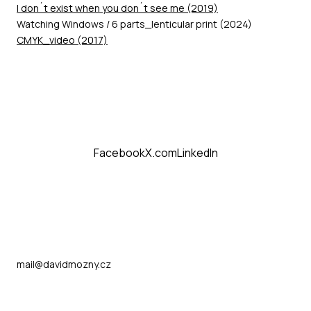
I don´t exist when you don´t see me (2019)
Watching Windows / 6 parts_lenticular print (2024)
CMYK_video (2017)
Facebook
X.com
LinkedIn
mail@davidmozny.cz